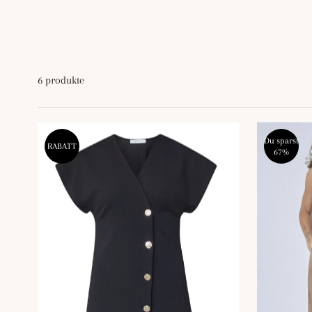
6 produkte
Du sparst
RABATT
67%