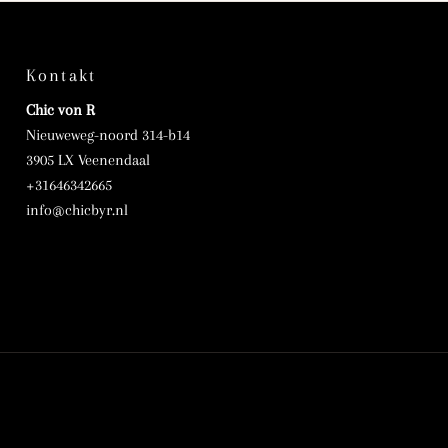
Kontakt
Chic von R
Nieuweweg-noord 314-b14
3905 LX Veenendaal
+31646342665
info@chicbyr.nl