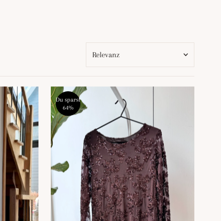
w
Relevanz
Ausgewählt
Am relevantesten
Du sparst
64%
meistverkauft
Alphabetisch, A-Z
Alphabetisch, Z-A
Preis, niedrig nach hoch
Preis, hoch nach niedrig
Datum, alt zu neu
Datum, neu zu alt