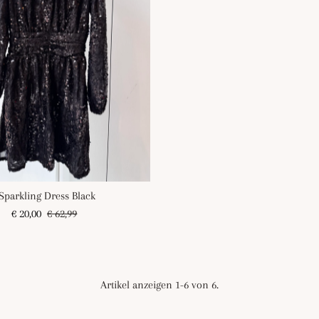
Sparkling Dress Black
Angebotspreis
€ 20,00
Regulärer
€ 62,99
Preis
Artikel anzeigen 1-6 von 6.