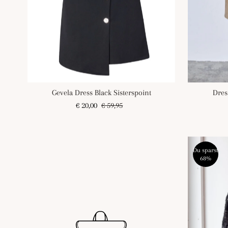
Gevela Dress Black Sisterspoint
Dres
Angebotspreis
€ 20,00
Regulärer
€ 59,95
Preis
Du sparst
68%