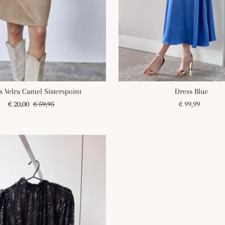
s Velra Camel Sisterspoint
Dress Blue
Angebotspreis
€ 20,00
Regulärer
€ 59,95
€ 99,99
Regulärer
Preis
Preis