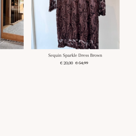
Sequin Sparkle Dress Brown
Angebotspreis
€ 20,00
Regulärer
€ 54,99
Preis