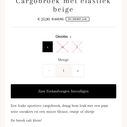
Cargobroek met elastiek
beige
Angebotspreis
€ 25,00
Regulärer
€ 69,95
DU SPARST 64%
Preis
Grootte:
s
s
m
l
Menge
-
+
Een leuke sportieve cargobroek, draag hem leuk met een paar
witte sneakers en een mooie blouse, truitje of shirtje
De broek valt klein!