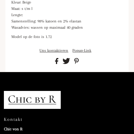
Kleur: Beige
Maat: s t/m l
Lengte:
Samenstelling: 98% katoen en 2% elastan
Wasadvies: wassen op maximaal 40 graden
Model op de foto is 1.72
Uns kontaktieren
Popup-Link
Kontakt
Chic von R