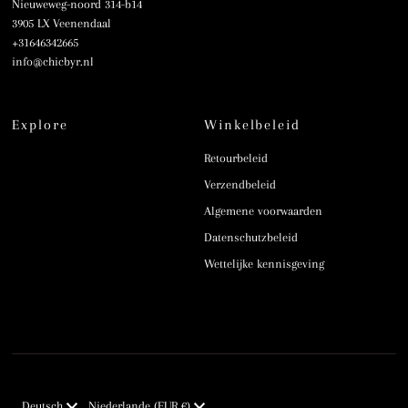
Nieuweweg-noord 314-b14
3905 LX Veenendaal
+31646342665
info@chicbyr.nl
Explore
Winkelbeleid
Retourbeleid
Verzendbeleid
Algemene voorwaarden
Datenschutzbeleid
Wettelijke kennisgeving
Sprache
Währung
Deutsch
Niederlande (EUR €)