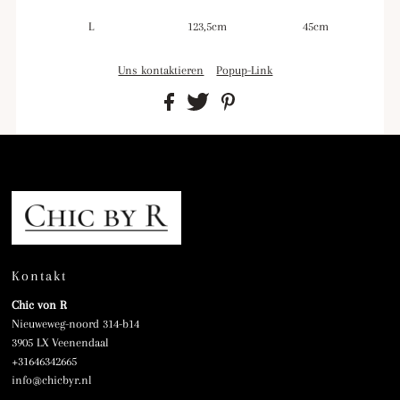
L
123,5cm
45cm
Uns kontaktieren
Popup-Link
Kontakt
Chic von R
Nieuweweg-noord 314-b14
3905 LX Veenendaal
+31646342665
info@chicbyr.nl