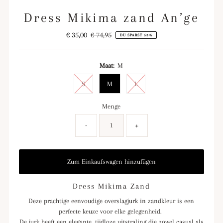
Dress Mikima zand An’ge
Angebotspreis
€ 35,00
Regulärer
€ 74,95
DU SPARST 53%
Preis
Maat:
M
S
M
L
Menge
-
+
Dress Mikima Zand
Deze prachtige eenvoudige overslagjurk in zandkleur is een
perfecte keuze voor elke gelegenheid.
De jurk heeft een elegante, tijdloze uitstraling die zowel casual als