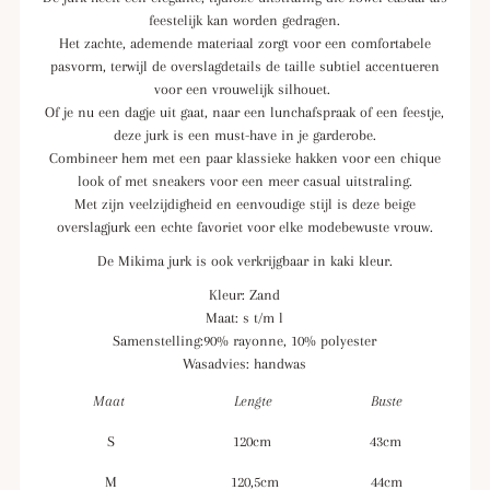
feestelijk kan worden gedragen.
Het zachte, ademende materiaal zorgt voor een comfortabele
pasvorm, terwijl de overslagdetails de taille subtiel accentueren
voor een vrouwelijk silhouet.
Of je nu een dagje uit gaat, naar een lunchafspraak of een feestje,
deze jurk is een must-have in je garderobe.
Combineer hem met een paar klassieke hakken voor een chique
look of met sneakers voor een meer casual uitstraling.
Met zijn veelzijdigheid en eenvoudige stijl is deze beige
overslagjurk een echte favoriet voor elke modebewuste vrouw.
De Mikima jurk is ook verkrijgbaar in kaki kleur.
Kleur: Zand
Maat: s t/m l
Samenstelling:90% rayonne, 10% polyester
Wasadvies: handwas
Maat
Lengte
Buste
S
120cm
43cm
M
120,5cm
44cm