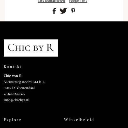
Uns kontaktieren
Popup-Link
Kontakt
Chic von R
Nieuweweg-noord 314-b14
3905 LX Veenendaal
+31646342665
info@chicbyr.nl
Explore
Winkelbeleid