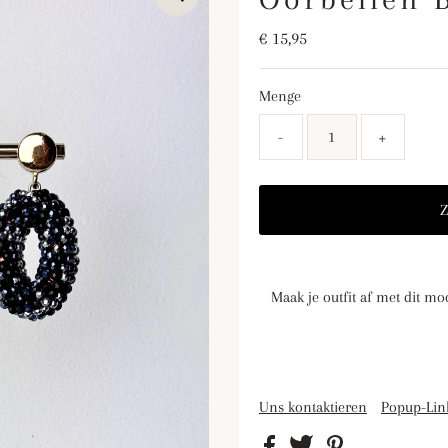
Regulärer
€ 15,95
Preis
Menge
-
+
Maak je outfit af met dit moo
Uns kontaktieren
Popup-Lin