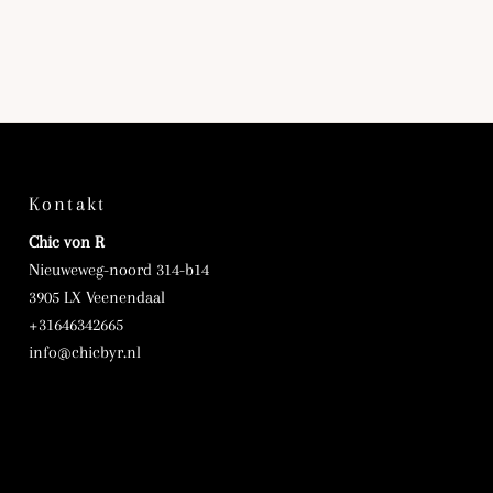
Kontakt
Chic von R
Nieuweweg-noord 314-b14
3905 LX Veenendaal
+31646342665
info@chicbyr.nl