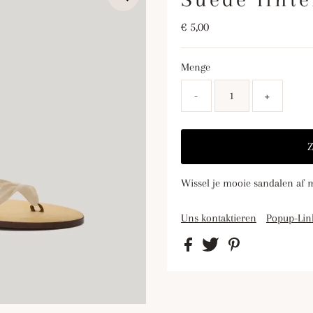
Regulärer
€ 5,00
Preis
Menge
-
+
Wissel je mooie sandalen af m
Uns kontaktieren
Popup-Lin