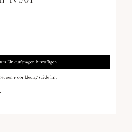
et een ivoor kleurig suède lint!
k