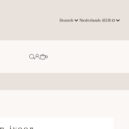
Sprache
Währung
Deutsch
Niederlande (EUR €)
0
n ivoor