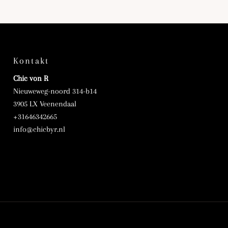
Kontakt
Chic von R
Nieuweweg-noord 314-b14
3905 LX Veenendaal
+31646342665
info@chicbyr.nl