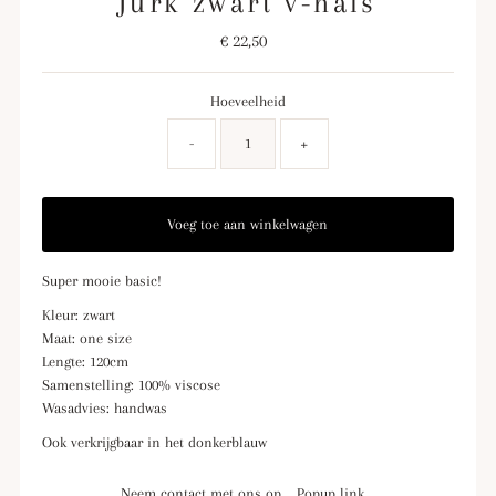
Jurk zwart v-hals
€ 22,50
Normale
prijs
Hoeveelheid
-
+
Super mooie basic!
Kleur: zwart
Maat: one size
Lengte: 120cm
Samenstelling: 100% viscose
Wasadvies: handwas
Ook verkrijgbaar in het donkerblauw
Neem contact met ons op
Popup link