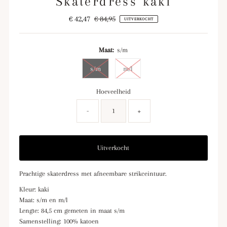
Skaterdress kaki
Verkoopprijs
€ 42,47
Normale
€ 84,95
UITVERKOCHT
prijs
Maat:
s/m
s/m
m/l
Hoeveelheid
-
+
Prachtige skaterdress met afneembare strikceintuur.
Kleur: kaki
Maat: s/m en m/l
Lengte: 84,5 cm gemeten in maat s/m
Samenstelling: 100% katoen