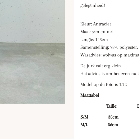
gelegenheid!
Kleur: Antraciet
Maat: s/m en m/l
Lengte: 143cm
Samenstelling: 78% polyester,
Wasadvies: wolwas op maximaa
De jurk valt erg klein
Het advies is om het even na t
Model op de foto is 1.72
Maattabel
Taille: Bust
S/M 35cm 4
M/L 36cm 4