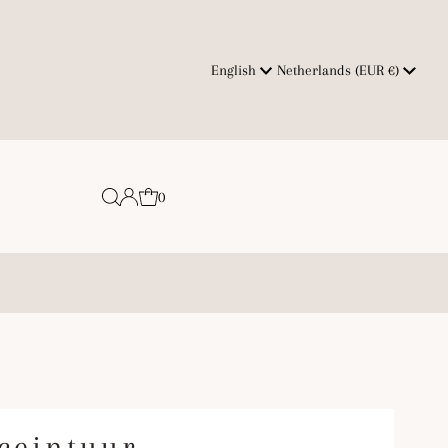
Language
Currency
English
Netherlands (EUR €)
0
 ceintuur