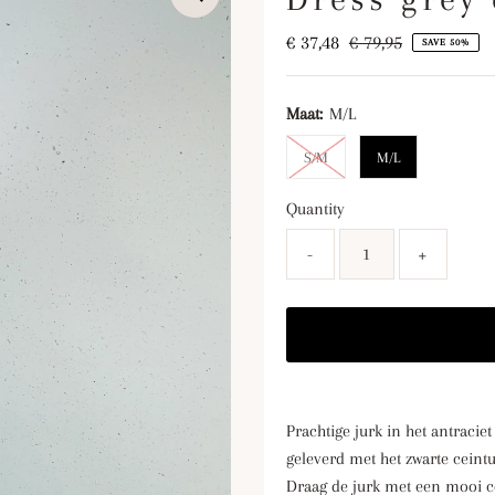
Sale
€ 37,48
Regular
€ 79,95
SAVE 50%
Price
Price
Maat:
M/L
S/M
M/L
Quantity
-
+
Prachtige jurk in het antraciet
geleverd met het zwarte ceint
Draag de jurk met een mooi co