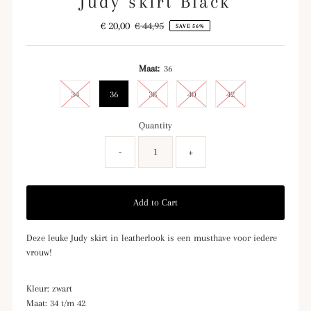
Judy skirt Black
Sale
€ 20,00
Regular
€ 44,95
SAVE 56%
Price
Price
Maat:
36
34
36
38
40
42
Quantity
-
+
Deze leuke Judy skirt in leatherlook is een musthave voor iedere
vrouw!
Kleur: zwart
Maat: 34 t/m 42