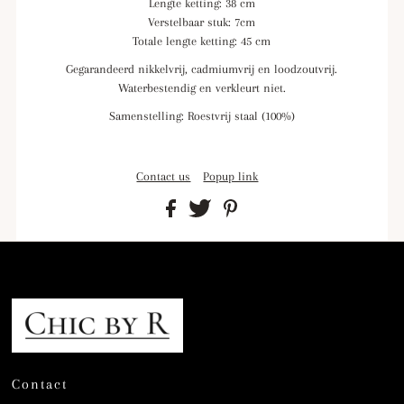
Lengte ketting: 38 cm
Verstelbaar stuk: 7cm
Totale lengte ketting: 45 cm
Gegarandeerd nikkelvrij, cadmiumvrij en loodzoutvrij.
Waterbestendig en verkleurt niet.
Samenstelling: Roestvrij staal (100%)
Contact us
Popup link
Contact