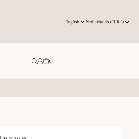
Language
Currency
English
Netherlands (EUR €)
0
 Brown