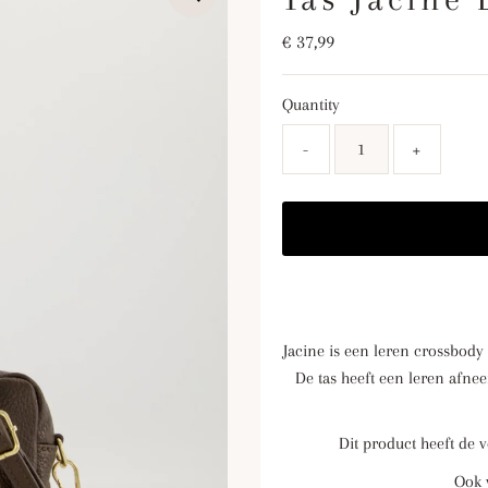
Regular
€ 37,99
Price
Quantity
-
+
Jacine is een leren crossbody 
De tas heeft een leren afne
Dit product heeft de 
Ook 